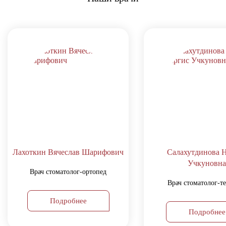
Об
Це
Мы
Бл
Лахоткин Вячеслав Шарифович
Салахутдинова 
Учкуновна
Врач стоматолог-ортопед
Врач стоматолог-т
Подробнее
Подробнее