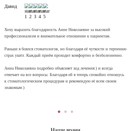
Давид
А
Хочу выразить благодарность Анне Николаевне за высокий
Се
ая
профессионализм и внимательное отношение к пациентам.
У 
-х
Хо
Раньше я боялся стоматологов, но благодаря её чуткости и терпению
не
страх ушёл. Каждый приём проходит комфортно и безболезненно.
Эт
то
Анна Николаевна подробно объясняет ход лечения:) и всегда
отвечает на все вопросы. Благодаря ей я теперь спокойно отношусь
Мы
к стоматологическим процедурам и рекомендую её всем своим
на
знакомым:)
ес
пы
сл
То
до
Ур
Наши врачи